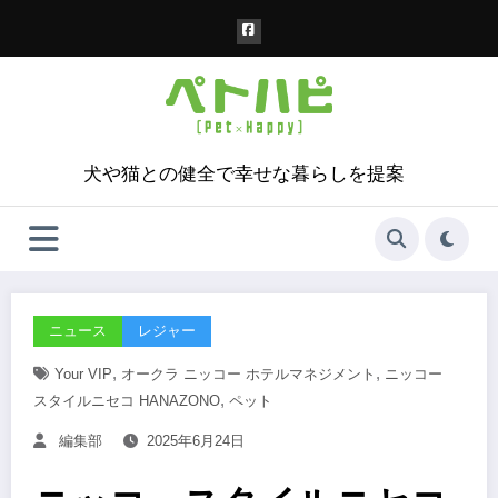
コ
ン
テ
ン
ツ
へ
ス
犬や猫との健全で幸せな暮らしを提案
キ
ッ
プ
ニュース
レジャー
,
,
Your VIP
オークラ ニッコー ホテルマネジメント
ニッコー
,
スタイルニセコ HANAZONO
ペット
編集部
2025年6月24日