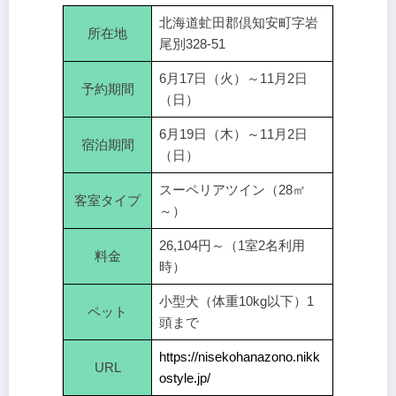
北海道虻田郡倶知安町字岩
所在地
尾別328-51
6月17日（火）～11月2日
予約期間
（日）
6月19日（木）～11月2日
宿泊期間
（日）
スーペリアツイン（28㎡
客室タイプ
～）
26,104円～（1室2名利用
料金
時）
小型犬（体重10kg以下）1
ペット
頭まで
https://nisekohanazono.nikk
URL
ostyle.jp/