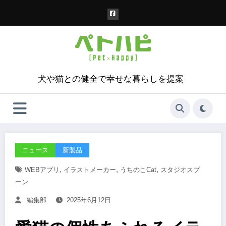
コ
ン
テ
ン
ツ
へ
ス
犬や猫との健全で幸せな暮らしを提案
キ
ッ
プ
ニュース
新製品
,
,
,
WEBアプリ
イラストメーカー
うちのこcat
スタジオスプ
ーン
編集部
2025年6月12日