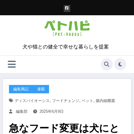
コ
ン
テ
ン
ツ
へ
ス
犬や猫との健全で幸せな暮らしを提案
キ
ッ
プ
編集興記
連載
,
,
,
ディスバイオーシス
フードチェンジ
ペット
腸内細菌叢
編集部
2025年6月9日
急なフード変更は犬にと