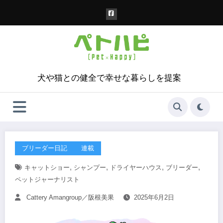
コ
ン
テ
ン
ツ
へ
ス
犬や猫との健全で幸せな暮らしを提案
キ
ッ
プ
ブリーダー日記
連載
,
,
,
,
キャットショー
シャンプー
ドライヤーハウス
ブリーダー
ペットジャーナリスト
Cattery Amangroup／阪根美果
2025年6月2日