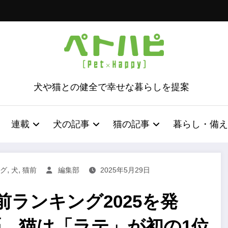
犬や猫との健全で幸せな暮らしを提案
連載
犬の記事
猫の記事
暮らし・備え
,
,
グ
犬
猫前
編集部
2025年5月29日
ランキング2025を発
覇、猫は「ラテ」が初の1位