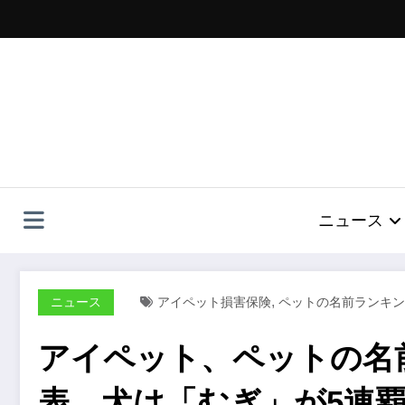
コ
ン
テ
ン
ツ
へ
ス
キ
ッ
プ
ニュース
,
ニュース
アイペット損害保険
ペットの名前ランキン
アイペット、ペットの名前
表。犬は「むぎ」が5連