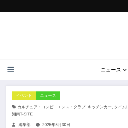
コ
ン
テ
ン
ツ
へ
ス
キ
ッ
プ
ニュース
イベント
ニュース
,
,
カルチュア・コンビニエンス・クラブ
キッチンカー
タイム
湘南T-SITE
編集部
2025年5月30日