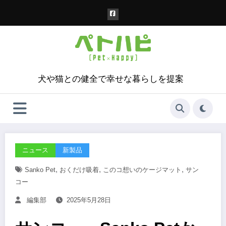
コ
ン
テ
ン
ツ
へ
ス
犬や猫との健全で幸せな暮らしを提案
キ
ッ
プ
ニュース
新製品
,
,
,
Sanko Pet
おくだけ吸着
このコ想いのケージマット
サン
コー
編集部
2025年5月28日