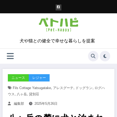
コ
ン
テ
ン
ツ
へ
ス
犬や猫との健全で幸せな暮らしを提案
キ
ッ
プ
ニュース
レジャー
,
,
,
Fils Cottage Yatsugatake
アレスグーテ
ドッグラン
ログハ
,
,
ウス
八ヶ岳
貸別荘
編集部
2025年5月26日