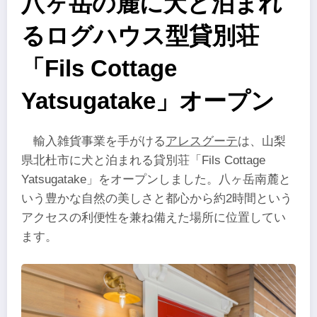
八ヶ岳の麓に犬と泊まれ
るログハウス型貸別荘
「Fils Cottage
Yatsugatake」オープン
輸入雑貨事業を手がける
アレスグーテ
は、山梨
県北杜市に犬と泊まれる貸別荘「Fils Cottage
Yatsugatake」をオープンしました。八ヶ岳南麓と
いう豊かな自然の美しさと都心から約2時間という
アクセスの利便性を兼ね備えた場所に位置してい
ます。