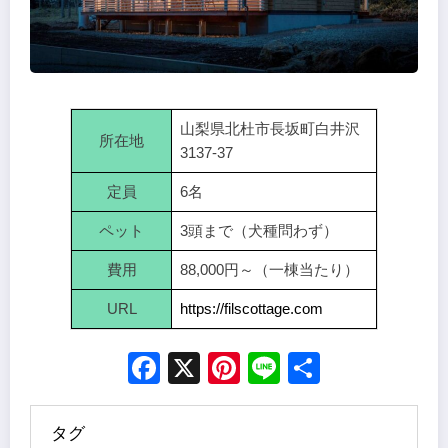
山梨県北杜市長坂町白井沢
所在地
3137-37
定員
6名
ペット
3頭まで（犬種問わず）
費用
88,000円～（一棟当たり）
URL
https://filscottage.com
Facebook
X
Pinterest
Line
Share
タグ