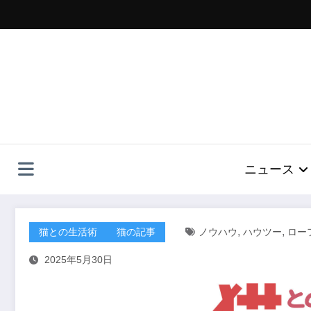
コ
ン
テ
ン
ツ
へ
ス
キ
ッ
プ
ニュース
,
,
猫との生活術
猫の記事
ノウハウ
ハウツー
ロー
2025年5月30日