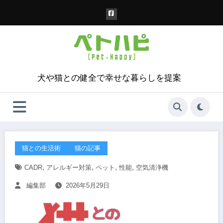
コ
ン
テ
ン
ツ
へ
ス
犬や猫との健全で幸せな暮らしを提案
キ
ッ
プ
猫との生活術
猫の記事
,
,
,
,
CADR
アレルギー対策
ペット
性能
空気清浄機
編集部
2026年5月29日