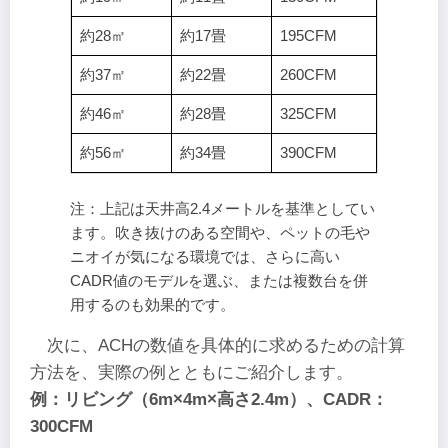
約28㎡
約17畳
195CFM
約37㎡
約22畳
260CFM
約46㎡
約28畳
325CFM
約56㎡
約34畳
390CFM
注：上記は天井高2.4メートルを基準としてい
ます。吹き抜けのある空間や、ペットの毛や
ニオイが気になる環境では、さらに高い
CADR値のモデルを選ぶ、または複数台を併
用するのも効果的です。
次に、ACHの数値を具体的に求めるための計算
方法を、実際の例とともにご紹介します。
例：リビング（6m×4m×高さ2.4m）、CADR：
300CFM