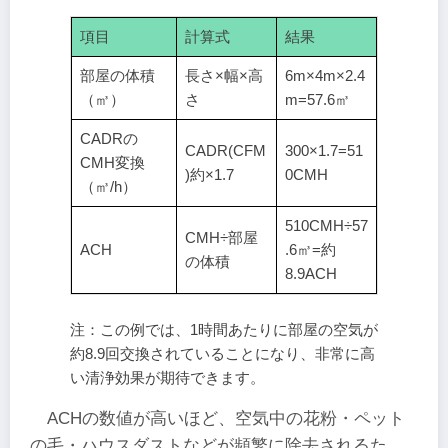
項目
計算式
結果
部屋の体積
長さ×幅×高
6m×4m×2.4
（㎥）
さ
m=57.6㎥
CADRの
CADR(CFM
300×1.7=51
CMH変換
)約×1.7
0CMH
（㎥/h）
510CMH÷57
CMH÷部屋
ACH
.6㎥=約
の体積
8.9ACH
注：この例では、1時間あたりに部屋の空気が
約8.9回交換されていることになり、非常に高
い清浄効果が期待できます。
ACHの数値が高いほど、空気中の花粉・ペット
の毛・ハウスダストなどが頻繁に除去されるた