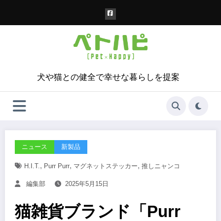
コ
ン
テ
ン
ツ
へ
ス
犬や猫との健全で幸せな暮らしを提案
キ
ッ
プ
ニュース
新製品
,
,
,
H.I.T.
Purr Purr
マグネットステッカー
推しニャンコ
編集部
2025年5月15日
猫雑貨ブランド「Purr