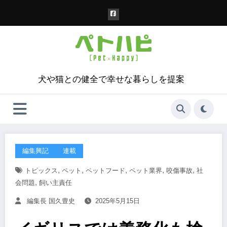
コ
ン
テ
ン
ツ
へ
ス
犬や猫との健全で幸せな暮らしを提案
キ
ッ
プ
編集興記
連載
,
,
,
,
,
トピックス
ペット
ペットフード
ペット業界
咬傷事故
社
,
会問題
飼い主責任
編集長 国久豊史
2025年5月15日