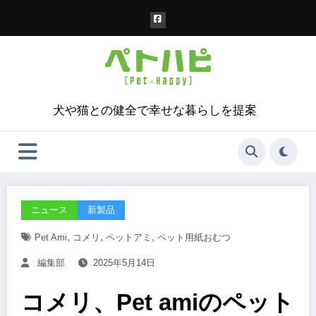
コ
ン
テ
ン
ツ
へ
ス
犬や猫との健全で幸せな暮らしを提案
キ
ッ
プ
ニュース
新製品
,
,
,
Pet Ami
コメリ
ペットアミ
ペット用紙おむつ
編集部
2025年5月14日
コメリ、Pet amiのペット