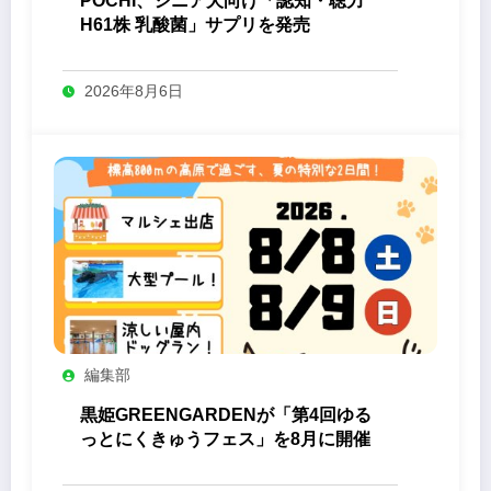
POCHI、シニア犬向け「認知・聴力
H61株 乳酸菌」サプリを発売
2026年8月6日
編集部
黒姫GREENGARDENが「第4回ゆる
っとにくきゅうフェス」を8月に開催