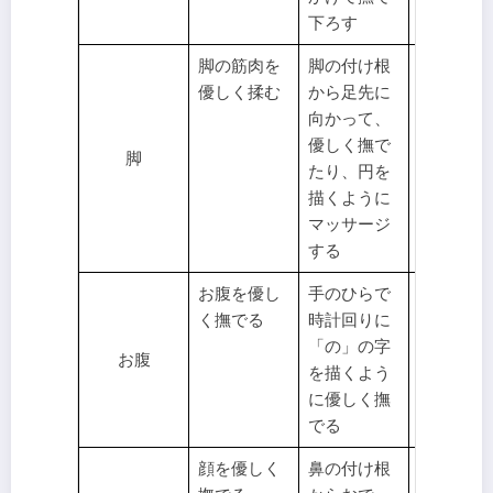
下ろす
脚の筋肉を
脚の付け根
脚の筋肉
優しく揉む
から足先に
疲れを和
向かって、
げ、血行
優しく撫で
促進する
脚
たり、円を
描くように
マッサージ
する
お腹を優し
手のひらで
消化を助
く撫でる
時計回りに
る
「の」の字
お腹
を描くよう
に優しく撫
でる
顔を優しく
鼻の付け根
リラック