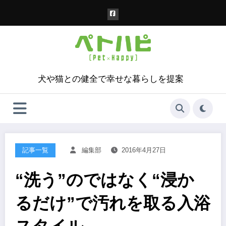
コ
ン
テ
ン
ツ
へ
ス
犬や猫との健全で幸せな暮らしを提案
キ
ッ
プ
記事一覧
編集部
2016年4月27日
“洗う”のではなく“浸か
るだけ”で汚れを取る入浴