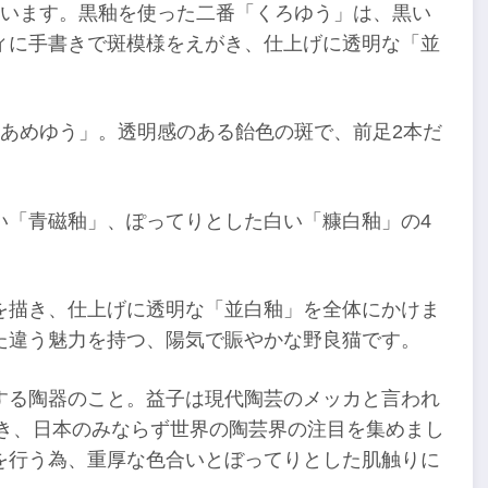
ています。黒釉を使った二番「くろゆう」は、黒い
ィに手書きで斑模様をえがき、仕上げに透明な「並
「あめゆう」。透明感のある飴色の斑で、前足2本だ
い「青磁釉」、ぽってりとした白い「糠白釉」の4
を描き、仕上げに透明な「並白釉」を全体にかけま
た違う魅力を持つ、陽気で賑やかな野良猫です。
する陶器のこと。益子は現代陶芸のメッカと言われ
築き、日本のみならず世界の陶芸界の注目を集めまし
を行う為、重厚な色合いとぼってりとした肌触りに