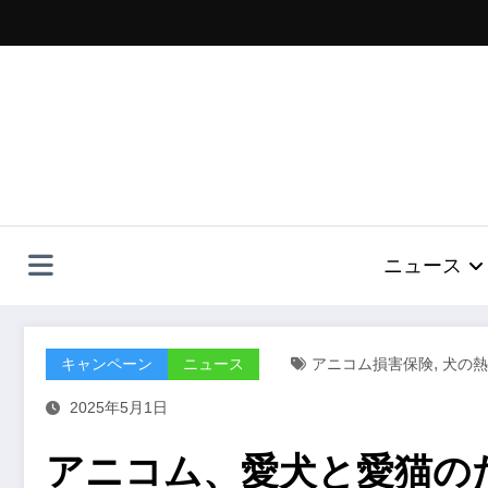
コ
ン
テ
ン
ツ
へ
ス
キ
ッ
プ
ニュース
,
キャンペーン
ニュース
アニコム損害保険
犬の熱
2025年5月1日
アニコム、愛犬と愛猫の