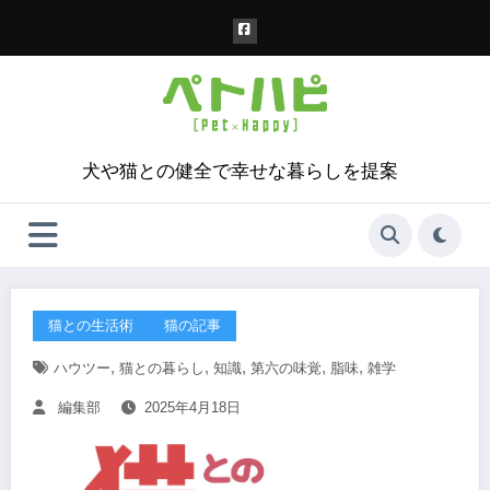
コ
ン
テ
ン
ツ
へ
ス
犬や猫との健全で幸せな暮らしを提案
キ
ッ
プ
猫との生活術
猫の記事
,
,
,
,
,
ハウツー
猫との暮らし
知識
第六の味覚
脂味
雑学
編集部
2025年4月18日