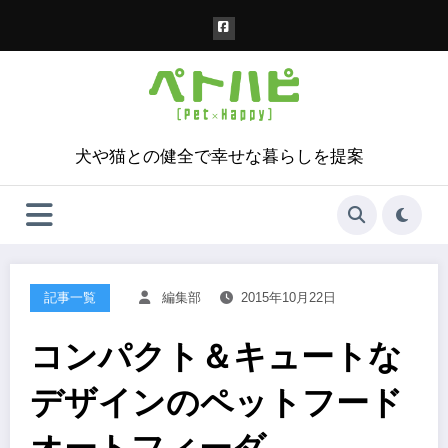
コ
ン
テ
ン
ツ
へ
ス
犬や猫との健全で幸せな暮らしを提案
キ
ッ
プ
記事一覧
編集部
2015年10月22日
コンパクト＆キュートな
デザインのペットフード