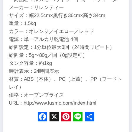
メーカー：リレンティー
サイズ：幅22.5cm×奥行き36cm×高さ34cm
重量：1.5kg
カラー：オレンジ／イエロー／レッド
電源：単一アルカリ乾電池 4個
給餌設定：1分単位最大3回（24時間リピート）
給餌量：5g〜80g／回（0g設定可）
タンク容量：約1kg
時計表示：24時間表示
材質：ABS（本体）、PC（上蓋）、PP（フードト
レイ）
価格：オープンプライス
URL：
http://www.lusmo.com/index.html
Facebook
X
Pinterest
Line
Share