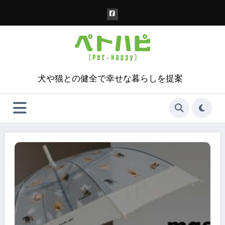
コ
ン
テ
ン
ツ
へ
ス
犬や猫との健全で幸せな暮らしを提案
キ
ッ
プ