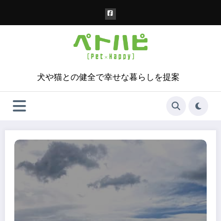
コ
ン
テ
ン
ツ
へ
ス
犬や猫との健全で幸せな暮らしを提案
キ
ッ
プ