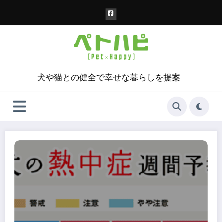
コ
ン
テ
ン
ツ
へ
ス
犬や猫との健全で幸せな暮らしを提案
キ
ッ
プ