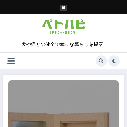
コ
ン
テ
ン
ツ
へ
ス
犬や猫との健全で幸せな暮らしを提案
キ
ッ
プ