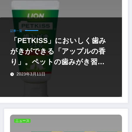
記事一覧
「PETKISS」においしく歯み
がきができる「アップルの香
り」。ペットの歯みがき習慣
を支える
2023年3月11日
ニュース