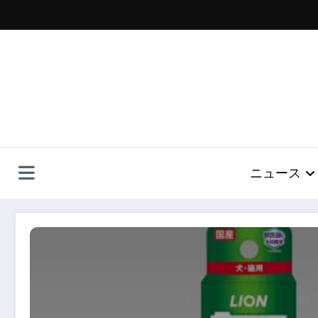
コ
ン
テ
ン
ツ
へ
ス
キ
ッ
プ
ニュース