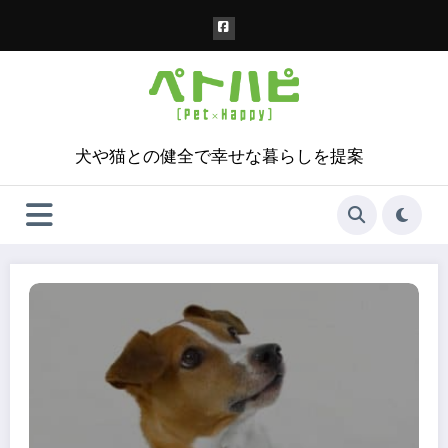
コ
ン
テ
ン
ツ
へ
ス
犬や猫との健全で幸せな暮らしを提案
キ
ッ
プ