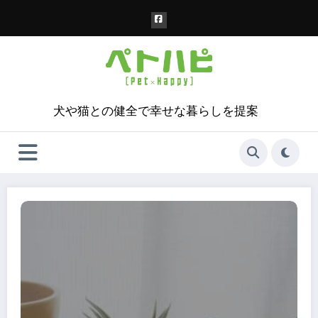
コ
ン
テ
ン
ツ
へ
ス
犬や猫との健全で幸せな暮らしを提案
キ
ッ
プ