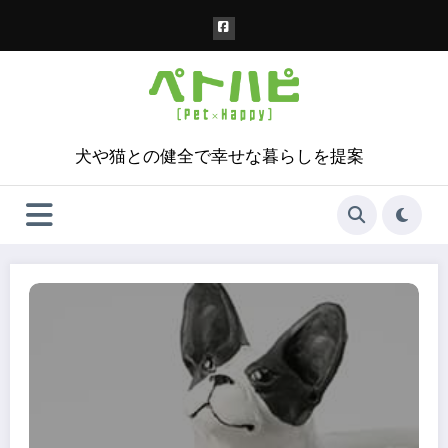
コ
ン
テ
ン
ツ
へ
ス
犬や猫との健全で幸せな暮らしを提案
キ
ッ
プ