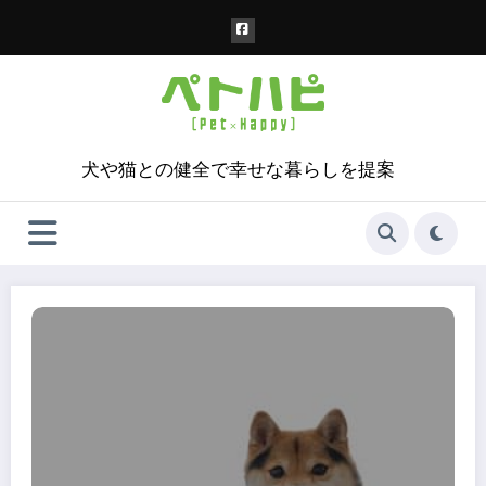
コ
ン
テ
ン
ツ
へ
ス
犬や猫との健全で幸せな暮らしを提案
キ
ッ
プ