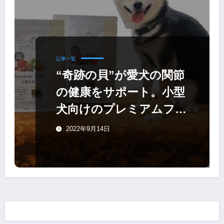
記事一覧
“奇跡の貝”が愛犬の関節
の健康をサポート。小型
犬向けのプレミアムフー
ド「ミシュワン」
2022年9月14日