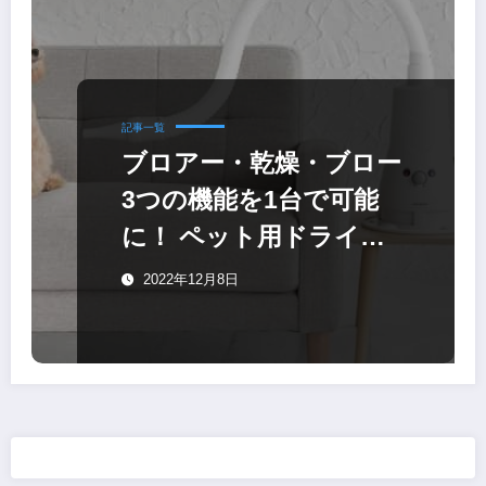
記事一覧
ブロアー・乾燥・ブロー
3つの機能を1台で可能
に！ ペット用ドライヤ
ー「復元ドライヤー
2022年12月8日
PET」