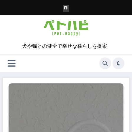
コ
ン
テ
ン
ツ
へ
ス
犬や猫との健全で幸せな暮らしを提案
キ
ッ
プ