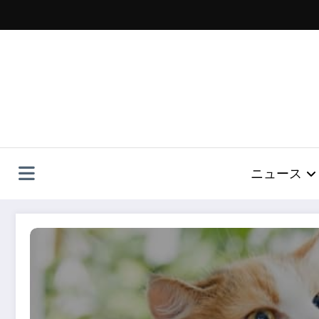
コ
ン
テ
ン
ツ
へ
ス
キ
ッ
プ
ニュース