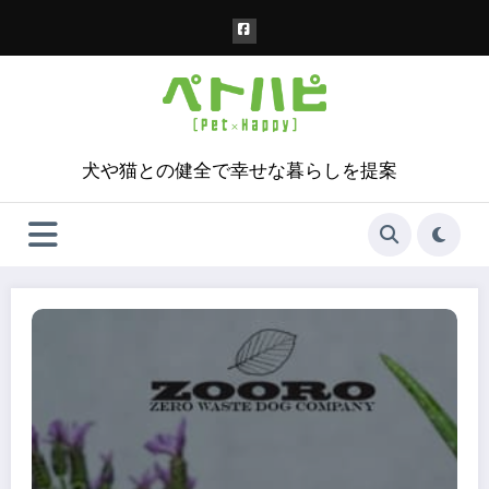
コ
ン
テ
ン
ツ
へ
ス
犬や猫との健全で幸せな暮らしを提案
キ
ッ
プ