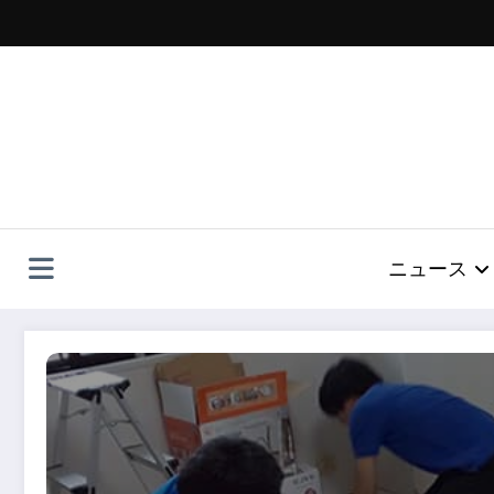
コ
ン
テ
ン
ツ
へ
ス
キ
ッ
プ
ニュース