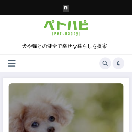
コ
ン
テ
ン
ツ
へ
ス
犬や猫との健全で幸せな暮らしを提案
キ
ッ
プ