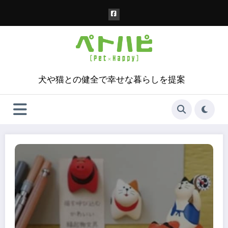
コ
ン
テ
ン
ツ
へ
ス
犬や猫との健全で幸せな暮らしを提案
キ
ッ
プ