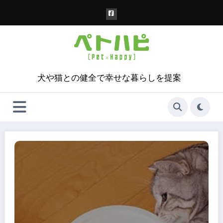
コ
ン
テ
ン
ツ
へ
ス
犬や猫との健全で幸せな暮らしを提案
キ
ッ
プ