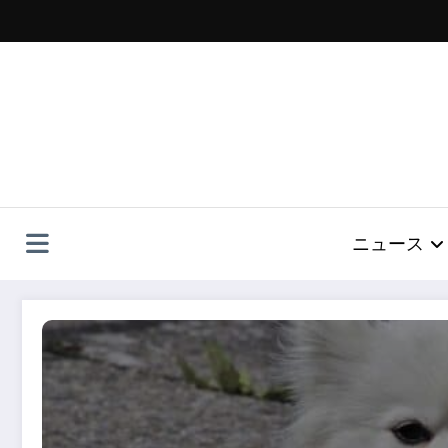
コ
ン
テ
ン
ツ
へ
ス
キ
ッ
プ
ニュース