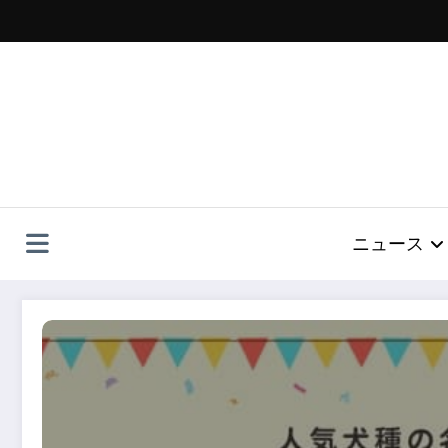
コ
ン
テ
ン
ツ
へ
ス
キ
ッ
プ
ニュース