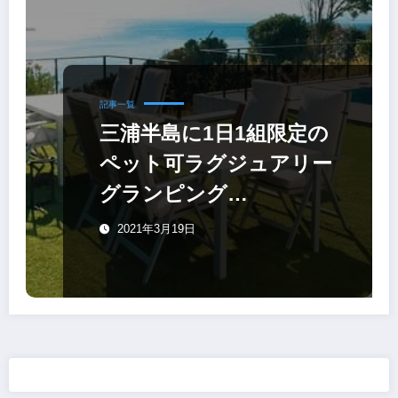
記事一覧
三浦半島に1日1組限定の
ペット可ラグジュアリー
グランピング
「MOROISOSO」がオー
2021年3月19日
プン