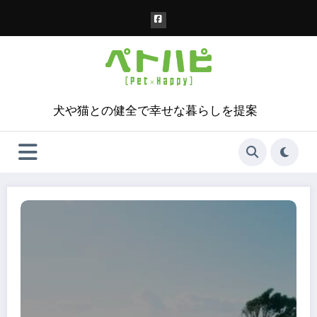
コ
ン
テ
ン
ツ
へ
ス
犬や猫との健全で幸せな暮らしを提案
キ
ッ
プ