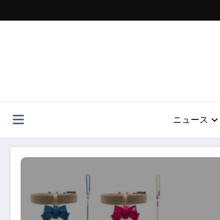
コ
ン
テ
ン
ツ
へ
ス
キ
ッ
プ
ニュース