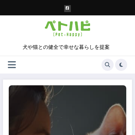
コ
ン
テ
ン
ツ
へ
ス
犬や猫との健全で幸せな暮らしを提案
キ
ッ
プ