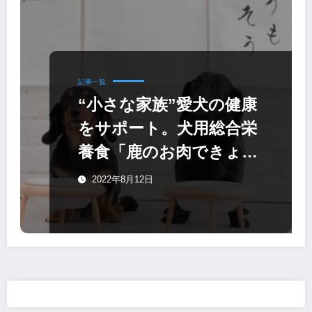
記事一覧
“小さな家族”愛犬の健康
をサポート。犬用総合栄
養食「鹿のお肉できょう
もごちそう」
2022年8月12日