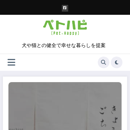
コ
ン
テ
ン
ツ
へ
ス
犬や猫との健全で幸せな暮らしを提案
キ
ッ
プ