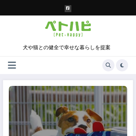
コ
ン
テ
ン
ツ
へ
ス
犬や猫との健全で幸せな暮らしを提案
キ
ッ
プ