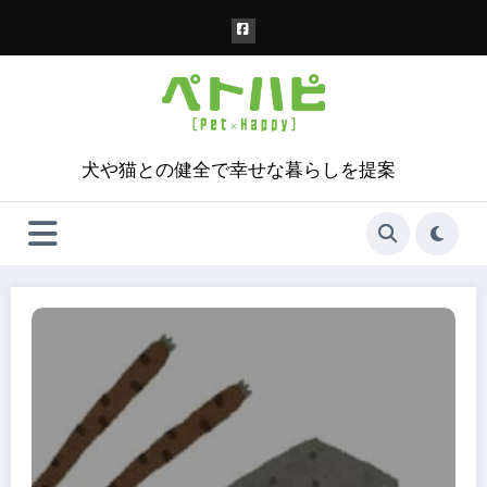
コ
ン
テ
ン
ツ
へ
ス
犬や猫との健全で幸せな暮らしを提案
キ
ッ
プ