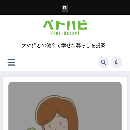
コ
ン
テ
ン
ツ
へ
ス
犬や猫との健全で幸せな暮らしを提案
キ
ッ
プ