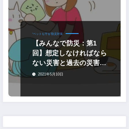
“ペットも守る”防災対策
【みんなで防災：第1
回】想定しなければなら
ない災害と過去の災害を
知ることから始める
2021年5月10日