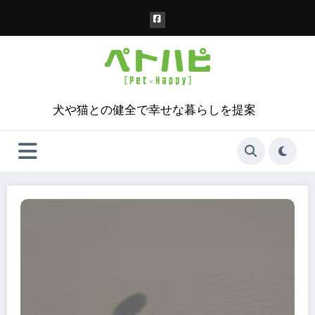
コ
ン
テ
ン
ツ
へ
ス
犬や猫との健全で幸せな暮らしを提案
キ
ッ
プ