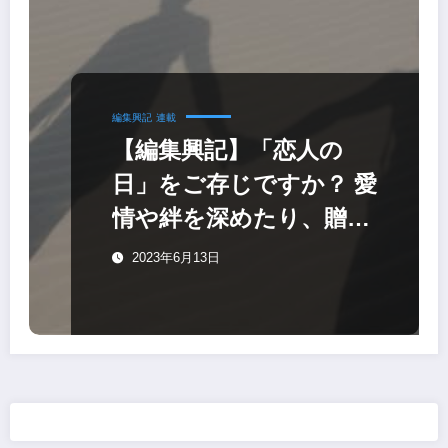
編集興記
連載
【編集興記】「恋人の
日」をご存じですか？ 愛
情や絆を深めたり、贈り
物をしあう日でもありま
2023年6月13日
す