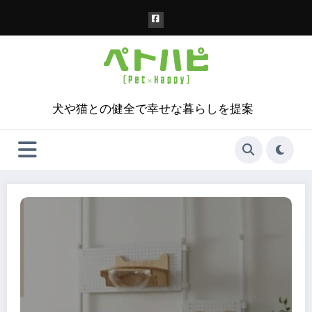
コ
ン
テ
ン
ツ
へ
ス
犬や猫との健全で幸せな暮らしを提案
キ
ッ
プ