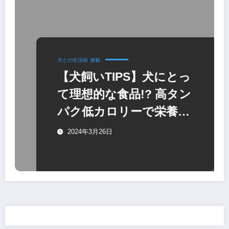
犬との生活術
連載
【犬飼いTIPS】犬にとっ
て理想的な食品!? 高タン
パク低カロリーで栄養豊
富な豆腐の与え方と注意
2024年3月26日
点