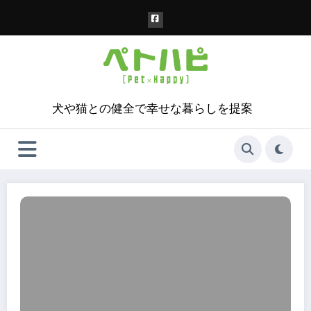
コ
ン
テ
ン
ツ
へ
ス
犬や猫との健全で幸せな暮らしを提案
キ
ッ
プ