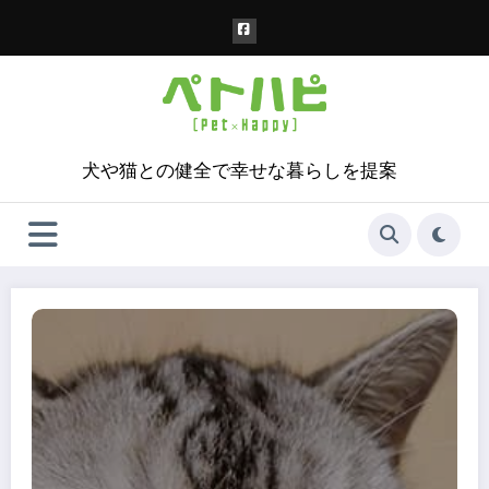
コ
ン
テ
ン
ツ
へ
ス
犬や猫との健全で幸せな暮らしを提案
キ
ッ
プ