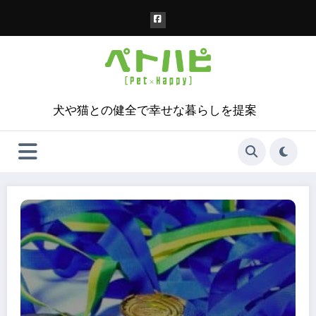
コ
ン
テ
ン
ツ
へ
ス
犬や猫との健全で幸せな暮らしを提案
キ
ッ
プ