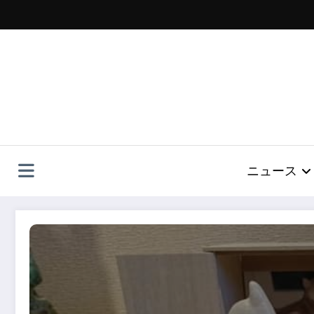
コ
ン
テ
ン
ツ
へ
ス
キ
ッ
プ
ニュース